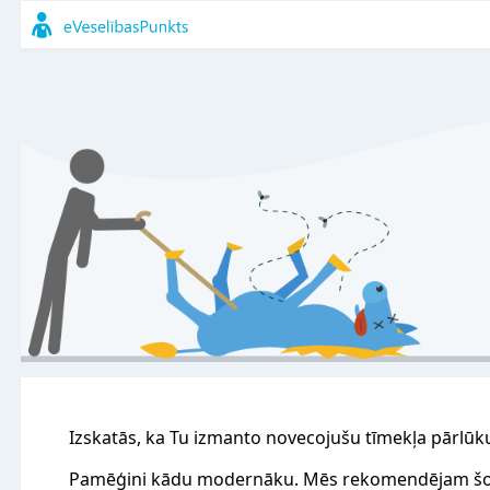
Izskatās, ka Tu izmanto novecojušu tīmekļa pārlūk
Pamēģini kādu modernāku. Mēs rekomendējam šo