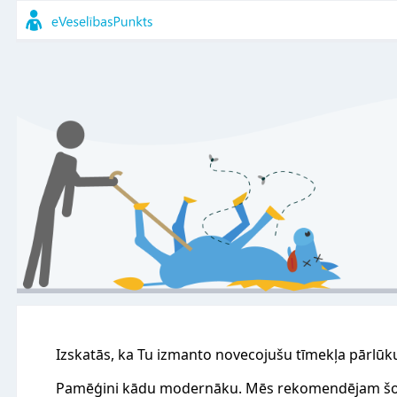
Izskatās, ka Tu izmanto novecojušu tīmekļa pārlūk
Pamēģini kādu modernāku. Mēs rekomendējam šo