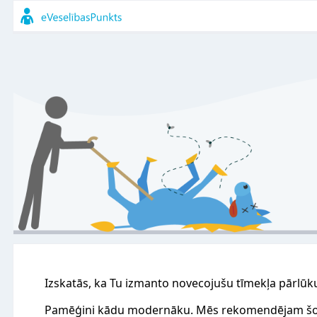
Izskatās, ka Tu izmanto novecojušu tīmekļa pārlūk
Pamēģini kādu modernāku. Mēs rekomendējam šo